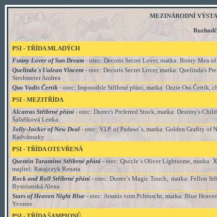
MEZINÁRODNÍ VÝSTAVA 
R
ozhodč
PSI - TŘÍDA MLADÝCH
Funny Lover of Sun Dream
- otec: Decoris Secret Lover, matka: Bonry Mea of
Quelinda´s Ualean Vincent
- otec: Decoris Secret Lover, matka: Quelinda's Pre
Strohmeier Andrea
Quo Vadis Čertík
- otec: Impossible Stříbrné přání, matka: Ozzie Oss Čertík,
PSI - MEZITŘÍDA
Alcatras Stříbrné přání
- otec: Durrer's Preferred Stock, matka: Destiny's Chil
Šafaříková Lenka
Jolly-Jocker of New Deal
- otec: V.I.P. of Padawi´s, matka: Golden Grafity of
Radvánszky
PSI - TŘÍDA
OTEVŘENÁ
Quentin Tarantino Stříbrné přání
-
otec: Qoccle´s Oliver Lightsome, matka: Xm
majitel: Ratajczyk Renata
Rock and Roll Stříbrné přání -
otec: Durrer´s Magic Touch, matka: Fellon Stř
Bystrianská Alena
Stars of Heaven Night Blue
- otec: Aramis vom Pchtuscht, matka: Blue Heaven
Yvonne
PSI - TŘÍDA
ŠAMPIONŮ