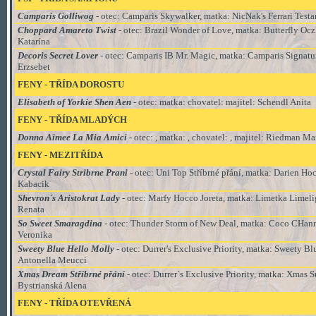
Camparis Golliwog
- otec: Camparis Skywalker, matka: NicNak's Ferrari Test
Choppard Amareto Twist
- otec: Brazil Wonder of Love, matka: Butterfly Oc
Katarína
Decoris Secret Lover
- otec: Camparis IB Mr. Magic, matka: Camparis Signatu
Erzsebet
FENY - TŘÍDA
DOROSTU
Elisabeth of Yorkie Shen Aen
- otec: matka: chovatel: majitel: Schendl Anita
FENY - TŘÍDA MLADÝCH
Donna Aimee La Mia Amici
- otec: , matka: , chovatel: , majitel: Riedman Ma
FENY - MEZITŘÍDA
Crystal Fairy Stribrne Prani
- otec: Uni Top Stříbrné přání, matka: Darien Hoc
Kabacik
Shevron´s Aristokrat Lady
- otec: Marfy Hocco Joreta, matka: Limetka Limelig
Renata
So Sweet Smaragdina
- otec: Thunder Storm of New Deal, matka: Coco CHanne
Veronika
Sweety Blue Hello Molly
- otec: Durrer's Exclusive Priority, matka: Sweety 
Antonella Meucci
Xmas Dream Stříbrné přání
- otec: Durrer´s Exclusive Priority, matka: Xmas Su
Bystrianská Alena
FENY - TŘÍDA
OTEVŘENÁ