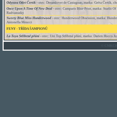
Odyssea Odet Čertík
- otec: Dreamlover de Castagnac, matka: Gréta Čertík, ch
Once Upon A Time Of New Deal
- otec: Camparis Blue Print, matka: Starlit O
Radvanszky
Sweety Blue Miss Hunderwood
- otec: Hunderwood Obsession, matka: Hunder
Antonella Meucci
FENY - TŘÍDA ŠAMPIONŮ
La Toya Stříbrné přání
-
otec: Uni Top Stříbrné přání, matka: Darien Hocco Jo
© CMKCH