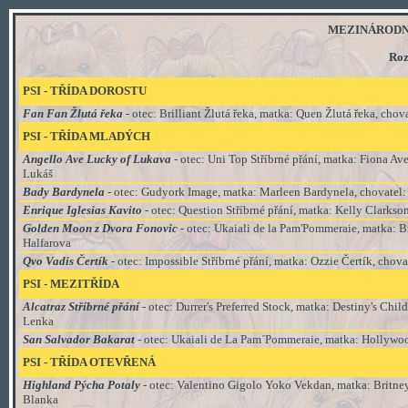
MEZINÁRODNÍ V
Roz
PSI - TŘÍDA DOROSTU
Fan Fan Žlutá řeka
- otec: Brilliant Žlutá řeka, matka: Quen Žlutá řeka, cho
PSI - TŘÍDA MLADÝCH
Angello Ave Lucky of Lukava
- otec: Uni Top Stříbrné přání, matka: Fiona A
Lukáš
Bady Bardynela
- otec: Gudyork Image, matka: Marleen Bardynela, chovatel:
Enrique Iglesias Kavito
- otec: Question Stříbrné přání, matka: Kelly Clarkso
Golden Moon z Dvora Fonovic -
otec: Ukaiali de la Pam'Pommeraie, matka: Br
Halfarova
Qvo Vadis Čertík
- otec: Impossible Stříbrné přání, matka: Ozzie Čertík, cho
PSI - MEZITŘÍDA
Alcatraz Stříbrné přání
- otec: Durrer's Preferred Stock, matka: Destiny's Chil
Lenka
San Salvador Bakarat
- otec: Ukaiali de La Pam´Pommeraie, matka: Hollywoo
PSI - TŘÍDA
OTEVŘENÁ
Highland Pýcha Potaly
- otec: Valentino Gigolo Yoko Vekdan, matka: Britne
Blanka