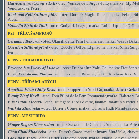
Hurricane von Conny´s Eck
- otec: Versace de L'Argos du Lys, matka: My Mel
Vondrušková Petra
Rock and Roll Stříbrné přání -
otec: Durrer´s Magic Touch, matka: Fellon Stř
Alena
Vendelín Pipín de Dráb
- otec: Gudyork Image, matka: Lolita Pipín de Dráb, 
PSI - TŘÍDA
ŠAMPIONŮ
Germanic Bakarat
- otec: Ukaiali de La Pam´Pommeraie, matka: Wenus Bakara
Question Stříbrné přání
- otec: Qoccle´s Oliver Lightsome, matka: Xmas Surpri
Iva
FENY - TŘÍDA
DOROSTU
Beyonce Sun Lucky of Lukava
- otec: Frupper Inn Yoki-Go, matka: Fiet Sante
Episoda Bohemia Platina
- otec: Germanic Bakarat, matka: Reklama Rax Bohe
FENY - TŘÍDA MLADÝCH
Angelina Fleur Chilly Keks
- otec: Frupper Inn Yoki-Go, matka: Janett Greka
Bunny Zlatý Kavil
- otec: Tom Pilibi de la Pam´Pommeraie,matka: Babeta v B
Elis z Údolí Liberku
- otec: Huragane Dior Bakarat, matka: Balantin´s Estrel
Waikiki Žlutá řeka
- otec:
Durrer´s Coase, matka: Durrer´s High Maintenance
,
FENY - MEZITŘÍDA
Ginger Rogers Dimetrodon
- otec: Oyakalelo de Gue de L'Adour, matka: Arie
Chou Chou Žlutá řeka
- otec: Durrer's Caose, matka: Imany Žlutá řeka, chova
Lady Boss Yorex
- otec: Durrer´s Prefered Stock, matka: Viagra Forever Yorex