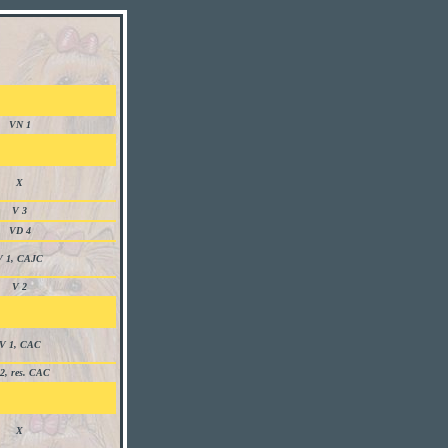
VN 1
X
V 3
VD 4
V 1, CAJC
V 2
V 1, CAC
2, res. CAC
X