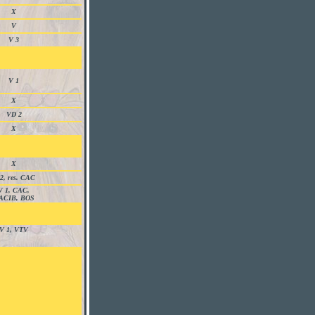
X
V
V 3
V 1
X
VD 2
X
X
2, res. CAC
V 1, CAC,
ACIB, BOS
V 1, VTV