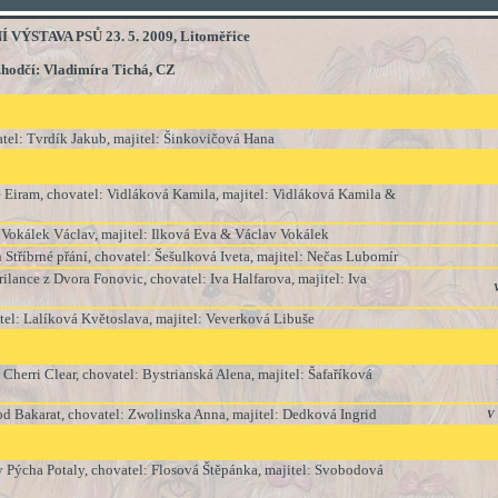
ÝSTAVA PSŮ 23. 5. 2009, Litoměřice
hodčí: Vladimíra Tichá, CZ
vatel: Tvrdík Jakub, majitel: Šinkovičová Hana
ve Eiram, chovatel: Vidláková Kamila, majitel: Vidláková Kamila &
 Vokálek Václav, majitel: Ilková Eva & Václav Vokálek
n Stříbrné přání, chovatel: Šešulková Iveta, majitel: Nečas Lubomír
ilance z Dvora Fonovic, chovatel: Iva Halfarova, majitel: Iva
vatel: Lalíková Květoslava, majitel: Veverková Libuše
d Cherri Clear, chovatel: Bystrianská Alena, majitel: Šafaříková
d Bakarat, chovatel: Zwolinska Anna, majitel: Dedková Ingrid
V 
y Pýcha Potaly, chovatel: Flosová Štěpánka, majitel: Svobodová