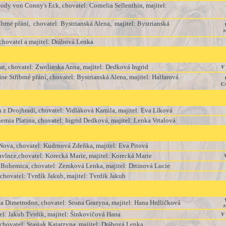
ody von Conny's Eck, chovatel: Cornelia Sellenthin, majitel:
íbrné přání, chovatel: Bystrianská Alena, majitel: Bystrianská
r
chovatel a majitel: Drábová Lenka
t, chovatel: Zwolinska Anna, majitel: Dedková Ingrid
V 
se Stříbrné přání, chovatel: Bystrianská Alena, majitel: Halfarová
C
n z Dvojhradí, chovatel: Vidláková Kamila, majitel: Eva Líková
mia Platina, chovatel: Ingrid Dedková, majitel: Lenka Vrtalová
 Nova, chovatel: Kudrnová Zdeňka, majitel: Eva Pitová
avlnce,chovatel: Korecká Marie, majitel: Korecká Marie
la Bohemica, chovatel: Zemková Lenka, majitel: Drtinová Lucie
 chovatel:
Tvrdík Jakub
, majitel:
Tvrdík Jakub
tta Dimetrodon, chovatel: Sosna Grazyna, majitel: Hana Hrdličková
r
tel: Jakub Tvrdík, majitel: Šinkovičová Hana
V 
, chovatel: Stasiak Katarzyna, majitel: Drábová Lenka