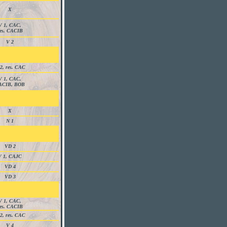
X
V 1, CAC,
es. CACIB
V 2
2, res. CAC
V 1, CAC,
ACIB, BOB
X
N 1
VD 2
V 1, CAJC
VD 4
VD 3
V 1, CAC,
es. CACIB
2, res. CAC
V 4