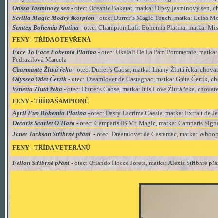
Orissa Jasmínový sen
- otec: Oceanic Bakarat, matka: Dipsy jasmínový sen, c
Sevilla Magic Modrý škorpion
- otec: Durrer´s Magic Touch, matka: Luisa Mo
Semtex Bohemia Platina
- otec: Champion Lafit Bohemia Platina, matka: Miss
FENY - TŘÍDA
OTEVŘENÁ
Face To Face Bohemia Platina
- otec: Ukaiali De La Pam’Pommeraie, matka: J
Podrazilová Marcela
Charmante Žlutá řeka
- otec: Durrer´s Caose, matka: Imany Žlutá řeka, chova
Odyssea Odet Čertík
- otec: Dreamlover de Castagnac, matka: Gréta Čertík, ch
Venetta Žlutá řeka
- otec: Durrer's Caose, matka: It is Love Žlutá řeka, chovat
FENY - TŘÍDA ŠAMPIONŮ
April
Fun
Bohemia
Platina
- otec:
Dasty
Lacrima
Caesia,
matka:
Extrait
de
Je
Decoris Scarlet O´Hara
- otec: Camparis IB Mr. Magic, matka: Camparis Signa
Janet Jackson Stříbrné přání
- otec: Dreamlover de Castamac, matka: Whoopy 
FENY - TŘÍDA VETERÁNŮ
Fellon Stříbrné přání
- otec: Orlando Hocco Joreta, matka: Alexis Stříbnré přá