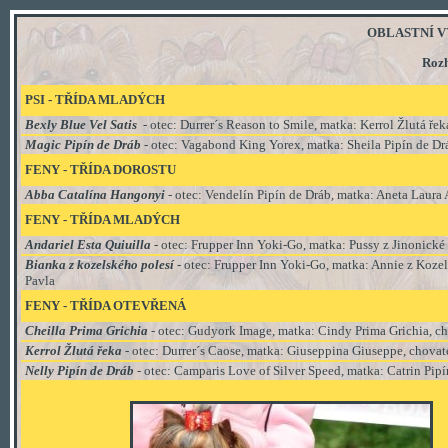
OBLASTNÍ VÝS
Rozh
PSI - TŘÍDA MLADÝCH
Bexly Blue Vel Satis
- otec: Durrer´s Reason to Smile, matka: Kerrol Žlutá ř
Magic Pipín de Dráb
- otec: Vagabond King Yorex, matka: Sheila Pipín de Dr
FENY - TŘÍDA
DOROSTU
Abba Catalína Hangonyi
- otec: Vendelín Pipín de Dráb, matka: Aneta Laura
FENY - TŘÍDA MLADÝCH
Andariel Esta Quiuilla
- otec: Frupper Inn Yoki-Go, matka: Pussy z Jinonick
Bianka z kozelského polesí
- otec: Frupper Inn Yoki-Go, matka: Annie z Kozel
Pavla
FENY - TŘÍDA
OTEVŘENÁ
Cheilla Prima Grichia
- otec: Gudyork Image, matka: Cindy Prima Grichia, ch
Kerrol Žlutá řeka
- otec: Durrer´s Caose, matka: Giuseppina Giuseppe, chovat
Nelly Pipín de Dráb
- otec: Camparis Love of Silver Speed, matka: Catrin Pip