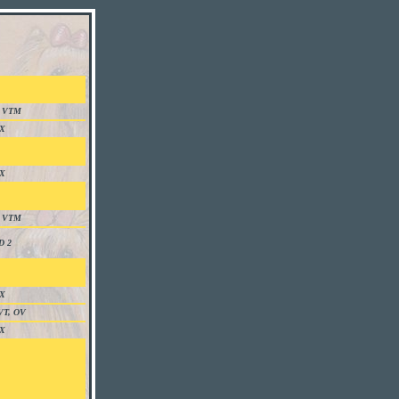
, VTM
X
X
, VTM
D 2
X
VT, OV
X