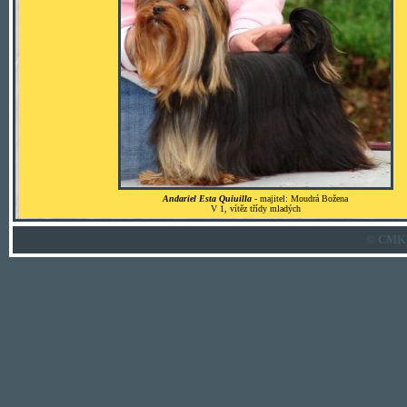
Andariel Esta Quiuilla
- majitel: Moudrá Božena
V 1, vítěz třídy mladých
© CMK