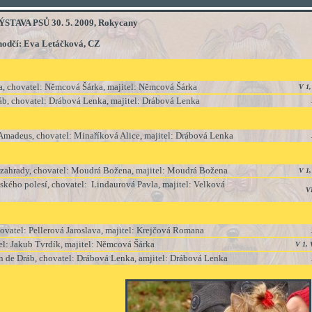
TAVA PSŮ 30. 5. 2009, Rokycany
odčí: Eva Letáčková, CZ
eka, chovatel: Němcová Šárka, majitel: Němcová Šárka
V 1
áb, chovatel: Drábová Lenka, majitel: Drábová Lenka
 Amadeus, chovatel: Minaříková Alice, majitel: Drábová Lenka
é zahrady, chovatel: Moudrá Božena, majitel: Moudrá Božena
V 1
ského polesí, chovatel: Lindaurová Pavla, majitel: Velková
V
ovatel: Pellerová Jaroslava, majitel: Krejčová Romana
el: Jakub Tvrdík, majitel: Němcová Šárka
V 1, 
ín de Dráb, chovatel: Drábová Lenka, amjitel: Drábová Lenka