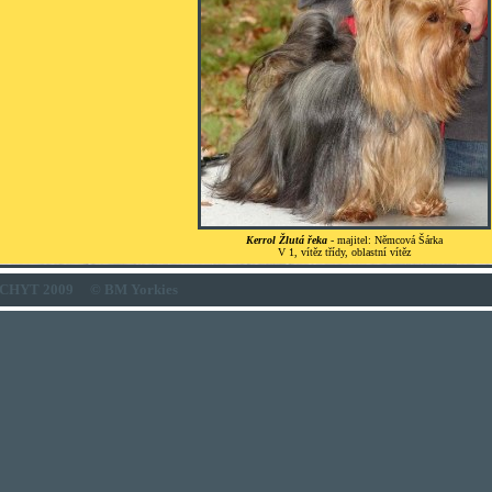
Kerrol Žlutá řeka
- majitel: Němcová Šárka
V 1, vítěz třídy, oblastní vítěz
CHYT 2009
© BM Yorkies