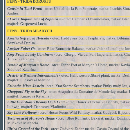
FENY - TŘÍDA
DOROSTU
Cousin Itt Tutti Frutti
- otec: Ukaiali de la Pam Pomeraie
, matka:
Inachis Žlut
Andrea
I Love Chiquita Star of Zaphira´s
- otec: Camparis Dreamweaver
, matka:
Black
majitel:
Gasperová Lucia
FENY - TŘÍDA MLADÝCH
Amélia Nefrytová Hviezda
- otec: Haddyway Star of zaphira´s
, matka:
Bibiana
Somíková Denisa
Amsher Faber Ge
- otec: Blue Romantic Bakarat
, matka:
Jolana Limelight Jor
Amy From Lovely Continent
- otec: Giorgio Via dei Fori Imperiali
, matka:
Cher
Tureková Renáta
Barbie of Maryon´s Home
- otec: Esprit Fort of Maryon´s Home
, matka:
Kayla
Sidorová Katarína
Desirér te D´aimer Interminable
- otec: Helloween Stříbrné přání
, matka:
Desir
majitel:
Pliešovská Martina
Erinathe Mista Jaswin
- otec: Ytar Sacrae Scarabeus
, matka:
Pinky malý Jou
,
Choppard Fly to the Sky
- otec: Acapulco du Domaine de Monderlay
, matka:
B
majitel:
Krausová Katarína
Little Guardian´s Beauty On A Lead -
otec: Durrer´s Exclusive Priority
, matka
Ludwig
, majitel:
Dancsová Vladimíra
Sky Line Feribetty
- otec: Hocus Pocus Wild Fantasy
, matka:
Gudyork Bijou
, 
Testarossa of Maryon´s Home
- otec: Blue Romantic Bakarat
, matka:
Dominiq
Múčková Michaela
Ulrica Crystal of the York
- otec: Gudyork Zadar
, matka:
Cassia Crystal of the