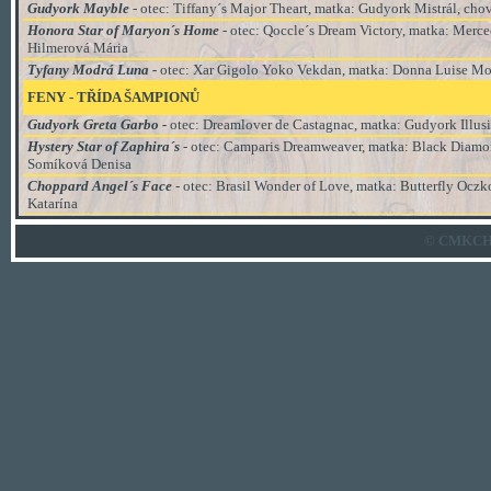
Gudyork Mayble
- otec: Tiffany´s Major Theart
, matka:
Gudyork Mistrál
, cho
Honora Star of Maryon´s Home
- otec: Qoccle´s Dream Victory
, matka:
Merce
Hilmerová Mária
Tyfany Modrá Luna -
otec: Xar Gigolo Yoko Vekdan
, matka:
Donna Luise Mo
FENY - TŘÍDA ŠAMPIONŮ
Gudyork Greta Garbo -
otec: Dreamlover de Castagnac
, matka:
Gudyork Illus
Hystery Star of Zaphira´s
- otec: Camparis Dreamweaver
, matka:
Black Diamon
Somíková Denisa
Choppard Angel´s Face
- otec: Brasil Wonder of Love
, matka:
Butterfly Oczk
Katarína
© CMKCH