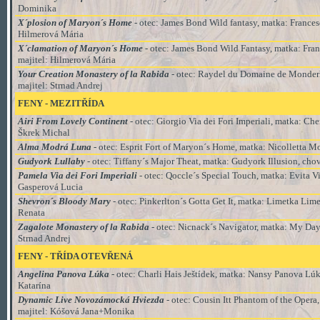
Dominika
X´plosion of Maryon´s Home
- otec: James Bond Wild fantasy
, matka:
Frances
Hilmerová Mária
X´clamation of Maryon´s Home
- otec: James Bond Wild Fantasy
, matka:
Fran
majitel:
Hilmerová Mária
Your Creation Monastery of la Rabida
- otec: Raydel du Domaine de Monder
majitel:
Strnad Andrej
FENY - MEZITŘÍDA
Airi From Lovely Continent
- otec: Giorgio Via dei Fori Imperiali
, matka:
Cher
Škrek Michal
Alma Modrá Luna
- otec: Esprit Fort of Maryon´s Home
, matka:
Nicolletta M
Gudyork Lullaby
- otec: Tiffany´s Major Theat
, matka:
Gudyork Illusion
, cho
Pamela Via dei Fori Imperiali
- otec: Qoccle´s Special Touch
, matka:
Evita Vi
Gasperová Lucia
Shevron´s Bloody Mary
- otec: Pinkerlton´s Gotta Get It
, matka:
Limetka Limel
Renata
Zagalote Monastery of la Rabida
- otec: Nicnack´s Navigator
, matka:
My Day 
Strnad Andrej
FENY - TŘÍDA
OTEVŘENÁ
Angelina Panova Lúka
- otec: Charli Hais Ještídek
, matka:
Nansy Panova Lú
Katarína
Dynamic Live Novozámocká Hviezda
- otec: Cousin Itt Phantom of the Opera
majitel:
Kóšová Jana+Monika