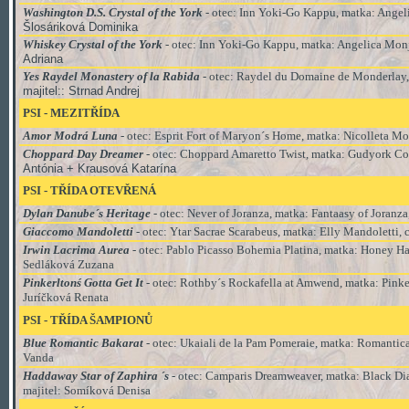
Washington D.S. Crystal of the York
- otec: Inn Yoki-Go Kappu
, matka:
Angel
Šlosáriková Dominika
Whiskey Crystal of the York
- otec: Inn Yoki-Go Kappu
, matka:
Angelica Mon
Adriana
Yes Raydel Monastery of la Rabida
- otec: Raydel du Domaine de Monderlay
majitel:
: Strnad Andrej
PSI - MEZITŘÍDA
Amor Modrá Luna
- otec: Esprit Fort of Maryon´s Home
, matka:
Nicolleta Mo
Choppard Day Dreamer
- otec: Choppard Amaretto Twist
, matka:
Gudyork Co
Antónia + Krausová Katarína
PSI - TŘÍDA
OTEVŘENÁ
Dylan Danube´s Heritage
- otec: Never of Joranza
, matka:
Fantaasy of Joranza
Giaccomo Mandoletti
- otec: Ytar Sacrae Scarabeus
, matka:
Elly Mandoletti
, 
Irwin Lacrima Aurea
- otec: Pablo Picasso Bohemia Platina
, matka:
Honey Har
Sedláková Zuzana
Pinkerltonś Gotta Get It
- otec: Rothby´s Rockafella at Amwend
, matka:
Pinke
Juríčková Renata
PSI - TŘÍDA
ŠAMPIONŮ
Blue Romantic Bakarat
- otec: Ukaiali de la Pam Pomeraie
, matka:
Romantica
Vanda
Haddaway Star of Zaphira ´s
- otec: Camparis Dreamweaver
, matka:
Black Dia
majitel
: Somíková Denisa