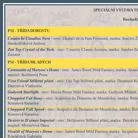
SPECIÁLNÍ VÝSTAVA TERR
Rozhodč
PSI - TŘÍDA DOROSTU
Cousin Itt Claudius Nero
- otec: Ukaiali de la Pam Pomeraie, matka: Inachis Ž
Hankoščáková Andrea
Zizi Top Crystal of the York
- otec: Country Classic Joranza, matka: Amsher B
Zuzana
PSI - TŘÍDA MLADÝCH
Constantin of Maryon´s Home
- otec: James Bond Wild Fantasy, matka: Anast
majitel: Kollárová Petra
First Friend Stříbrné přání
- otec: Uni Top Stříbrné přání, matka: Diamond Ki
Dancsová Vladimíra
Gudyork Starlight
- otec: Hocus Pocus Wild Fantasy, matka: Gudyork Mistrál
Choppard Far Away
- otec: Acapulco du Domaine de Monderlay, matka: Butt
Krausová Katarína
Choppard Full Speed
- otec: Acapulco du Domaine de Monderlay, matka: But
Krausová Katarína
Desirér te D´aimer Imperial
- otec: Helloween Stříbrné přání, matka: Desirér 
majitel:
Meriačová Dana
Vivaldi of Maryon´s Home
- otec: James Bond Wild Fantasy
, matka:
Jacquelin
Kováčová Gabriela