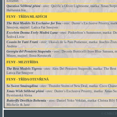
Erzsebet
Question Stříbrné přání
- otec: Qoccle´s Oliver Lightsome, matka: Xmas Surpris
Halfarová Iva
FENY - TŘÍDA MLADÝCH
The Best Models To Exclusive for You
- otec: Durrer´s Exclusive Priority, ma
Smojver, majitel: Latica Far Smojver
Excelent Donna Evely Modrá Luna
- otec: Pinkerlton´s Summoner, matka: Do
Šedivá Livie
Cousin Itt Tutti Frutti
- otec: Ukaiali de la Pam Pomeraie
, matka:
Inachis Žlut
Andrea
Georgia del Pensiero Stupendo
- otec: Decoris Botticelli from Blue Sansara,
Mauro, majitel: Ilona Kotoucek
FENY - MEZITŘÍDA
The Best Models Tigress
- otec: Alex Del Pensiero Stupendo, matka: The Best 
Latica Far Smojver
FENY - TŘÍDA
OTEVŘENÁ
So Sweet Smaragdina
- otec: Thunder Storm of New Deal, matka: Coco Chanel
Xmas Wish Stříbrné přání
- otec: Durrer´s Exclusive Priority, matka: Xmas Sur
Bystrianská Alena
Butterfly Devilkin Bohemia
- o
tec: Daniel Yoko Vekdan, matka: Christa Bílý
Michelle & Jane
© CMKCH