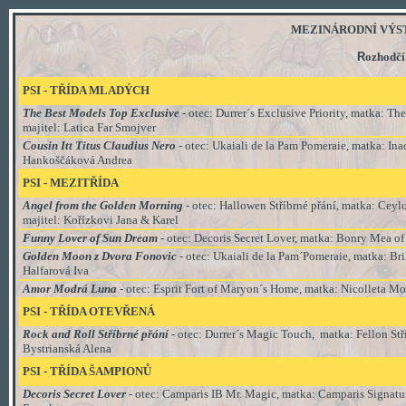
MEZINÁRODNÍ VÝSTAVA
R
ozhodčí
PSI - TŘÍDA MLADÝCH
The Best Models Top Exclusive
- otec: Durrer´s Exclusive Priority, matka: Th
majitel: Latica Far Smojver
Cousin Itt Titus Claudius Nero
- otec: Ukaiali de la Pam Pomeraie, matka: Ina
Hankoščáková Andrea
PSI - MEZITŘÍDA
Angel from the Golden Morning
- otec: Hallowen Stříbrné přání, matka: Ceyl
majitel: Kořízkovi Jana & Karel
Funny Lover of Sun Dream
- otec: Decoris Secret Lover, matka: Bonry Mea of
Golden Moon z Dvora Fonovic
- otec: Ukaiali de la Pam´Pomeraie, matka: Bri
Halfarová Iva
Amor Modrá Luna
- otec: Esprit Fort of Maryon´s Home
, matka:
Nicolleta Mo
PSI - TŘÍDA
OTEVŘENÁ
Rock and Roll Stříbrné přání -
otec: Durrer´s Magic Touch, matka: Fellon Stř
Bystrianská Alena
PSI - TŘÍDA
ŠAMPIONŮ
Decoris Secret Lover
- otec: Camparis IB Mr. Magic, matka: Camparis Signatu