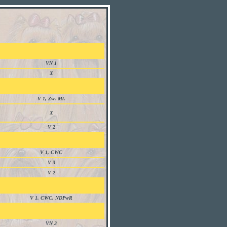
VN 1
X
V 1, Zw. Ml.
X
V 2
V 1, CWC
V 3
V 2
V 1, CWC, NDPwR
VN 3