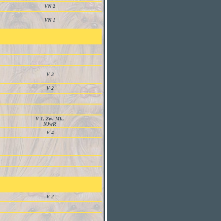
VN 2
VN 1
V 3
V 2
V 1, Zw. Ml.,
NJwR
V 4
V 2