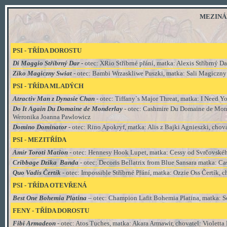
MEZINÁRO
PSI - TŘÍDA DOROSTU
Di Maggio Stříbrný Dar
-
otec: XRio Stříbrné přání, matka: Alexis Stříbrný Da
Ziko Magiczny Swiat
- otec: Bambi Wrzaskliwe Puszki, matka: Sali Magiczny 
PSI - TŘÍDA MLADÝCH
Atractiv Man z Dynasie Chan
- otec: Tiffany`s Major Threat, matka: I Need 
Do It Again Du Domaine de Monderlay
- otec: Cashmire Du Domaine de Mond
Weronika Joanna Pawlowicz
Domino Dominator
-
otec: Rino Apokryf, matka: Alis z Bajki Agnieszki, chov
PSI - MEZITŘÍDA
Amír Toroti Mation
- otec: Hennesy Hook Lupet, matka: Cessy od Svrčovskéh
Cribbage Dzika Banda
- otec: Decoris Bellatrix from Blue Sansara matka: Ca
Quo Vadis Čertík
- otec: Impossible Stříbrné Přání, matka: Ozzie Oss Čertík,
PSI - TŘÍDA
OTEVŘENÁ
Best One Bohemia Platina
– otec: Champion Lafit Bohemia Platina, matka: So
FENY - TŘÍDA
DOROSTU
Fibi Armadeon
- otec: Atos Tuches, matka: Akara Armawir, chovatel: Violetta