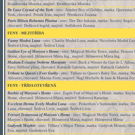
Kvašňovská Monika, majitel: Kvašňovská Monika
De Luxe Crystal of the York
- otec: Amsher Boy of Golden, matka: Queenstar C
York, chovatel: Petrák Ivan, majitel: Petráková Zuzana
Paris Hilton Bohemia Platina
- otec: Dee Dee bakarat, matka: Society Angel o
chovatel: Dedková Ingrid, majitel: Sedláková Zuzana
FENY - MEZITŘÍDA
Fanny Modrá Luna
- otec: Charlie Modrá Luna, matka: Niccoletta Modrá Lun
Šedivá Lívia
, majitel:
Šedivá Lívia
Golden Eye of Maryon´s Home
- otec: Magical Merlin Yorex, matka: Honora 
Home, chovatel: Hilmerová Mária Ing.
, majitel:
Hilmerová Mária Ing.
Madam Exlusive Srebrne Marzenie
- otec: Back a Winner du Gue de L´Adour,
Fairy Stříbrné přání, chovatel: Kabacik Gabriela, majitel: Kabacik Gabriela
Tribute to Queen's Ever Guilty
-
otec: Tribute to Queen's Baby-Taz, matka: N
Allsweet, chovatel: Marina Forte, majitel: Nagl Michelle & Jane & Marina For
FENY - TŘÍDA OTEVŘENÁ
Barbie of Maryon´s Home
- otec: Esprit Fort of Maryon´s Home, matka: Kayl
Home, chovatel: Hilmerová Mária, majitel: Sidorová Katarína
Excelent Donna Evely Modrá Luna
- otec: Pinkerlton´s Summoner, matka: D
Luna, chovatel: Šedivá Livie, majitel: Šedivá Livie
Ferrari Testarossa of Maryon´s Home
- otec: Magical Merlin Yorex, matka: J
Maryon´s Home, chovatel: Hilmerová Mária, majitel: Hilmerová Mária
Gudyork Mayble
- otec: Tiffany´s Major Threat, matka: Gudyork Mistral, cho
Eva, majitel: Gudernová Eva