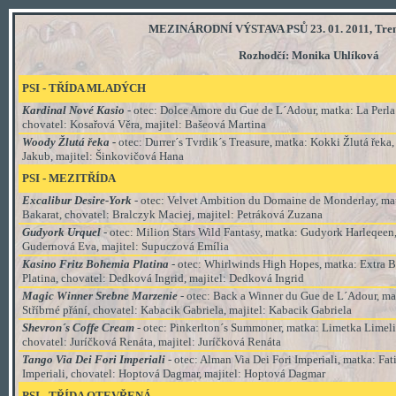
MEZINÁRODNÍ VÝSTAVA PSŮ 23. 01. 2011, Trenč
Rozhodčí: Monika Uhlíková
PSI - TŘÍDA
MLADÝCH
Kardinal Nové Kasio
- otec: Dolce Amore du Gue de L´Adour, matka: La Perla
chovatel: Kosařová Věra, majitel:
Bašeová Martina
Woody Žlutá řeka -
otec: Durrer´s Tvrdik´s Treasure, matka: Kokki Žlutá řeka,
Jakub, majitel: Šinkovičová Hana
PSI
- MEZI
TŘÍDA
Excalibur Desire-York
- otec: Velvet Ambition du Domaine de Monderlay, m
Bakarat, chovatel: Bralczyk Maciej, majitel:
Petráková Zuzana
Gudyork Urquel
- otec: Milion Stars Wild Fantasy, matka: Gudyork Harleqeen,
Gudernová Eva, majitel:
Supuczová Emília
Kasino Fritz Bohemia Platina
- otec: Whirlwinds High Hopes, matka: Extra
Platina, chovatel: Dedková Ingrid, majitel: Dedková Ingrid
Magic Winner Srebne Marzenie
- otec: Back a Winner du Gue de L´Adour, mat
Stříbrné přání, chovatel: Kabacik Gabriela, majitel: Kabacik Gabriela
Shevron´s Coffe Cream
- otec: Pinkerlton´s Summoner, matka: Limetka Limeli
chovatel: Juríčková Renáta, majitel: Juríčková Renáta
Tango Via Dei Fori Imperiali
- otec: Alman Via Dei Fori Imperiali, matka: Fat
Imperiali, chovatel: Hoptová Dagmar, majitel: Hoptová Dagmar
PSI
-
TŘÍDA
OTEVŘENÁ