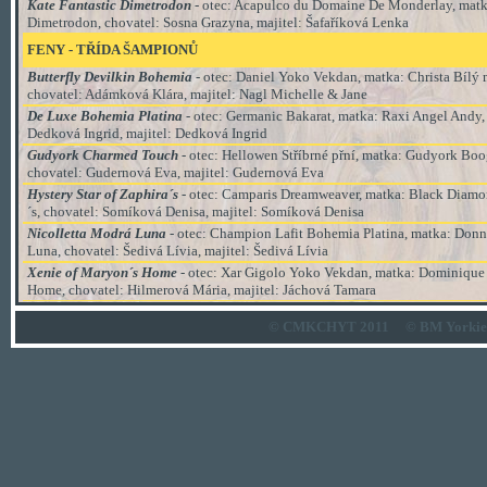
Kate Fantastic Dimetrodon
- otec: Acapulco du Domaine De Monderlay, matka
Dimetrodon, chovatel: Sosna Grazyna, majitel: Šafaříková Lenka
FENY
-
TŘÍDA
ŠAMPIONŮ
Butterfly Devilkin Bohemia
- otec: Daniel Yoko Vekdan, matka: Christa Bílý
chovatel: Adámková Klára, majitel: Nagl Michelle & Jane
De Luxe Bohemia Platina
- otec:
Germanic Bakarat
, matka:
Raxi Angel Andy,
Dedková Ingrid, majitel: Dedková Ingrid
Gudyork Charmed Touch
- otec: Hellowen Stříbrné přní, matka: Gudyork Bo
chovatel: Gudernová Eva, majitel: Gudernová Eva
Hystery Star of Zaphira´s
- otec: Camparis Dreamweaver, matka: Black Diamon
´s, chovatel: Somíková Denisa
, majitel:
Somíková Denisa
Nicolletta Modrá Luna
- otec: Champion Lafit Bohemia Platina, matka: Don
Luna, chovatel: Šedivá Lívia
, majitel:
Šedivá Lívia
Xenie of Maryon´s Home
- otec: Xar Gigolo Yoko Vekdan, matka: Dominique
Home, chovatel: Hilmerová Mária
, majitel:
Jáchová Tamara
© CMKCHYT 2011
© BM Yorkie