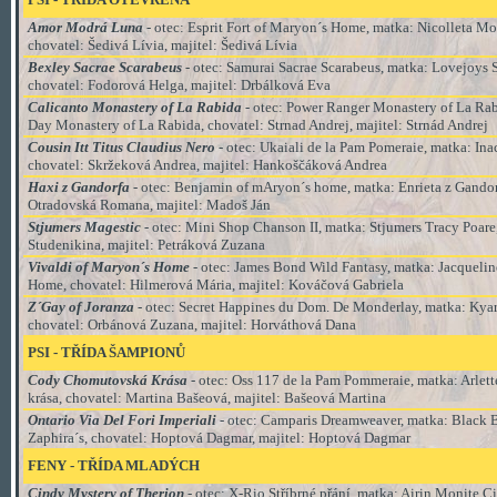
Amor Modrá Luna
- otec: Esprit Fort of Maryon´s Home, matka: Nicolleta M
chovatel: Šedivá Lívia, majitel: Šedivá Lívia
Bexley Sacrae Scarabeus
- otec: Samurai Sacrae Scarabeus, matka: Lovejoys 
chovatel: Fodorová Helga, majitel: Drbálková Eva
Calicanto Monastery of La Rabida
- otec: Power Ranger Monastery of La Ra
Day Monastery of La Rabida, chovatel: Strnad Andrej,
majitel:
Strnád Andrej
Cousin Itt Titus Claudius Nero
- otec: Ukaiali de la Pam Pomeraie, matka: Inac
chovatel: Skržeková Andrea, majitel: Hankoščáková Andrea
Haxi z Gandorfa
- otec: Benjamin of mAryon´s home, matka: Enrieta z Gandor
Otradovská Romana, majitel: Madoš Ján
Stjumers Magestic
- otec: Mini Shop Chanson II, matka: Stjumers Tracy Poare
Studenikina, majitel: Petráková Zuzana
Vivaldi of Maryon´s Home
- otec: James Bond Wild Fantasy
, matka:
Jacquelin
Home
, chovatel:
Hilmerová Mária
, majitel:
Kováčová Gabriela
Z´Gay of Joranza
- otec: Secret Happines du Dom. De Monderlay, matka: Kyar
chovatel: Orbánová Zuzana, majitel: Horváthová Dana
PSI
-
TŘÍDA
ŠAMPIONŮ
Cody Chomutovská Krása
- otec: Oss 117 de la Pam Pommeraie, matka: Arle
krása, chovatel: Martina Bašeová,
majitel:
Bašeová Martina
Ontario Via Del Fori Imperiali
- otec:
Camparis Dreamweaver, matka: Black Br
Zaphira´s, chovatel: Hoptová Dagmar, majitel: Hoptová Dagmar
FENY - TŘÍDA MLADÝCH
Cindy Mystery of Therion
- otec: X-Rio Stříbrné přání, matka: Airin Monite Ci