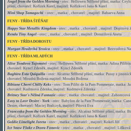
Angel from the Golden Morning
- otec: Hellowen Stříbrné přání, matka: Ceyl
přání, chovatel: Kořízek Karel, majitel: Kořízkovi Jana & Karel
Mini Shop Tamagochi
- otec: , matka: , chovatel: , majitel: Babaeva Anna
FENY - TŘÍDA
ŠTĚŇAT
Happy Star Metallic Kingdom
- otec: , matka: , chovatel: , majitel: Dopitová
Renda Tiny Angel
- otec: , matka: , chovatel: , majitel: Dorazilová Aneta
FENY - TŘÍDA DOROSTU
Morgan Hradecká Yessica
- otec: , matka: , chovatel: , majitel: Bezvodová N
FENY - TŘÍDA MLADÝCH
Alise Tondovo Tajemství
-
otec: Hellowen Stříbrné přání, matka: Adina Pilibín
chovatel: Kyncl Zdeněk, majitel:
Kyncl Zdeněk
Baghira Esta Quiquilla
- otec: Alcatraz Stříbrné přání, matka: Pussy z jinonic
chovatel: Moudrá Božena.majitel: Moudrá Božena
Bibiane Cherri Chilly Keks
- otec: Tom Pilibi de la Pam Pommeraie, matka: J
chovatel: Kudrnová Zdenka, majitel: Kudrnová Zdenka
Britney Star´s Něžná Fantazie
- otec: , matka: chovatel: , majitel: Zahorecov
Easy to Love Desire - York
-
otec: Babylon de la Pam´Pommeraie, matka: Can
Desire, chovatel: Maciej Bralczyk, majitel: Pítová Eva
Franceska from the Golden Morning -
otec: Alcatraz Stříbrné přání, matka: Bi
přání, chovatel: Kořízek Karel, majitel: Kořízkovi Jana & Karel
Goldie Limelight Joreta
- otec: , matka: , chovatel: , majitel: Kokeš Jiří
Ice Snow Flake z Dvora Fonovic
- otec: , matka: , chovatel: , majitel: Lišková