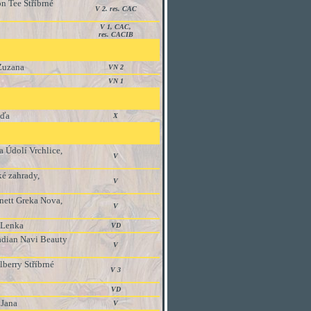
on Tee Stříbrné
V 2. res. CAC
V 1, CAC,
res. CACIB
 Zuzana
VN 2
VN 1
aďa
X
a Údolí Vrchlice,
V
ké zahrady,
V
anett Greka Nova,
V
á Lenka
VD
adian Navi Beauty
V
lberry Stříbrné
V 3
VD
 Jana
V