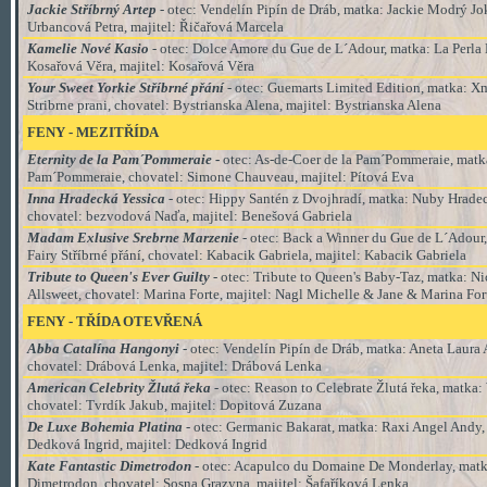
Jackie Stříbrný Artep
-
otec: Vendelín Pipín de Dráb, matka: Jackie Modrý Jok
Urbancová Petra, majitel:
Řičařová Marcela
Kamelie Nové Kasio
- otec: Dolce Amore du Gue de L´Adour, matka: La Perla 
Kosařová Věra, majitel:
Kosařová Věra
Your Sweet Yorkie Stříbrné přání
- otec: Guemarts Limited Edition, matka: X
Stribrne prani, chovatel: Bystrianska Alena, majitel: Bystrianska Alena
FENY - MEZITŘÍDA
Eternity de la Pam´Pommeraie
-
otec: As-de-Coer de la Pam´Pommeraie, matka
Pam´Pommeraie, chovatel: Simone Chauveau, majitel: Pítová Eva
Inna Hradecká Yessica
- otec: Hippy Santén z Dvojhradí, matka: Nuby Hradec
chovatel: bezvodová Naďa, majitel: Benešová Gabriela
Madam Exlusive Srebrne Marzenie
- otec: Back a Winner du Gue de L´Adour,
Fairy Stříbrné přání, chovatel: Kabacik Gabriela, majitel: Kabacik Gabriela
Tribute to Queen's Ever Guilty
-
otec: Tribute to Queen's Baby-Taz, matka: N
Allsweet, chovatel: Marina Forte, majitel: Nagl Michelle & Jane & Marina For
FENY - TŘÍDA OTEVŘENÁ
Abba Catalína Hangonyi
- otec: Vendelín Pipín de Dráb, matka: Aneta Laura
chovatel: Drábová Lenka, majitel: Drábová Lenka
American Celebrity Žlutá řeka
- otec: Reason to Celebrate Žlutá řeka, matka:
chovatel: Tvrdík Jakub, majitel: Dopitová Zuzana
De Luxe Bohemia Platina
- otec:
Germanic Bakarat
, matka:
Raxi Angel Andy,
Dedková Ingrid, majitel: Dedková Ingrid
Kate Fantastic Dimetrodon
- otec: Acapulco du Domaine De Monderlay, matka
Dimetrodon, chovatel: Sosna Grazyna, majitel: Šafaříková Lenka