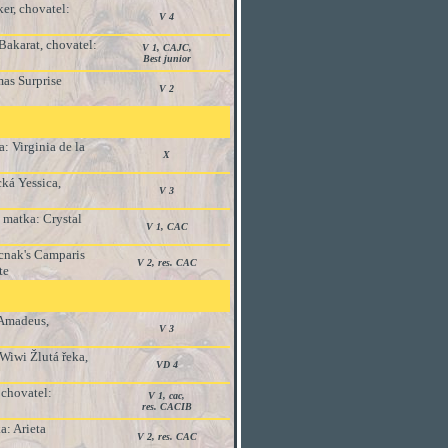
er, chovatel:
V 4
Bakarat, chovatel:
V 1, CAJC,
Best junior
mas Surprise
V 2
: Virginia de la
X
ká Yessica,
V 3
 matka: Crystal
V 1, CAC
icnak's Camparis
V 2, res. CAC
te
 Amadeus,
V 3
 Wiwi Žlutá řeka,
VD 4
 chovatel:
V 1, cac,
res. CACIB
: Arieta
V 2, res. CAC