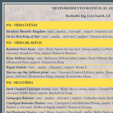
MEZINÁRODNÍ VÝSTAVA PSŮ 05. 02. 201
Rozhodčí: Ing. Leoš Jančík, CZ
PSI - TŘÍDA ŠTĚŇAT
Hawkeye Metallic Kingdom
- otec: , matka: , chovatel: , majitel: Dopitová Z
On Ice Kiss King of Star
- otec: , matka: , chovatel: , majitel: Chlapkova Ivana
PSI - TŘÍDA
MLADÝCH
Kardinal Nové Kasio
- otec: Dolce Amore du Gue de L´Adour, matka: La Perla
chovatel: Kosařová Věra, majitel:
Bašeová Martina
Kissy Stříbrný Artep
- otec:
Hellowen Stříbrné přání, matka: Fleur Stříbrný Art
Urbancová Petra, majitel: Urbancová Petra
Rigair Zodiak
- otec: , matka: , chovatel: , majitel: Kroha E
You are my One Stříbrné přání
- otec: Guemarts Limited Edition, matka: Xmas 
prani, chovatel: Bystrianska Alena, majitel: Bystrianska Alena
PSI
- MEZI
TŘÍDA
Dark Channel Limelight Joreta
- otec: Marfy Hocco Joreta, matka: Channel H
chovatel: Petřík Pavel, majitel: Kuchařová Ivana
Galapagos Bakarat
- otec: , matka: , chovatel: , majitel: Gorbachevskaya Anz
Chulligan Bohemia Platina
- otec: Champion Lafit Bohemia Platina, matka: 
Padawi´s, chovatel: Dedková Ingrid, majitel: Dopitová Zuzana
Izzi Hradecká Yessica
- otec: Hippy Santén z Dvojhradí, matka: Nuby Hradeck