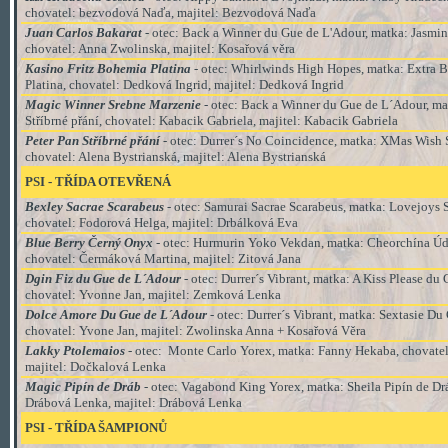
chovatel: bezvodová Naďa, majitel: Bezvodová Naďa
Juan Carlos Bakarat
- otec:
Back a Winner du Gue de L'Adour, matka: Jasmin
chovatel: Anna Zwolinska, majitel: Kosařová věra
Kasino Fritz Bohemia Platina
- otec: Whirlwinds High Hopes, matka: Extra
Platina, chovatel: Dedková Ingrid, majitel: Dedková Ingrid
Magic Winner Srebne Marzenie
- otec: Back a Winner du Gue de L´Adour, mat
Stříbrné přání, chovatel: Kabacik Gabriela, majitel: Kabacik Gabriela
Peter Pan Stříbrné přání
- otec: Durrer´s No Coincidence, matka: XMas Wish S
chovatel: Alena Bystrianská, majitel: Alena Bystrianská
PSI
-
TŘÍDA
OTEVŘENÁ
Bexley Sacrae Scarabeus
- otec: Samurai Sacrae Scarabeus, matka: Lovejoys 
chovatel: Fodorová Helga, majitel: Drbálková Eva
Blue Berry Černý Onyx
- otec: Hurmurin Yoko Vekdan, matka: Cheorchína Údo
chovatel: Čermáková Martina, majitel: Zitová Jana
Dgin Fiz du Gue de L´Adour
- otec: Durrer´s Vibrant, matka: A Kiss Please du
chovatel: Yvonne Jan, majitel: Zemková Lenka
Dolce Amore Du Gue de L´Adour
- otec: Durrer´s Vibrant, matka: Sextasie Du
chovatel: Yvone Jan, majitel: Zwolinska Anna + Kosařová Věra
Lakky Ptolemaios
- otec: Monte Carlo Yorex, matka: Fanny Hekaba, chovatel
majitel: Dočkalová Lenka
Magic Pipín de Dráb
- otec: Vagabond King Yorex, matka: Sheila Pipín de Dr
Drábová Lenka, majitel: Drábová Lenka
PSI
-
TŘÍDA
ŠAMPIONŮ