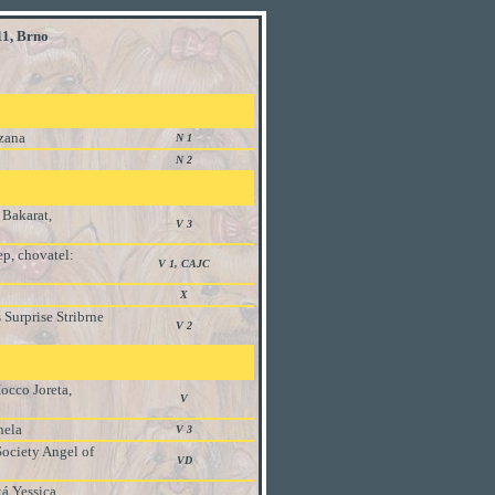
1, Brno
uzana
N 1
N 2
 Bakarat,
V 3
ep, chovatel:
V 1, CAJC
X
Surprise Stribrne
V 2
occo Joreta,
V
hela
V 3
Society Angel of
VD
á Yessica,