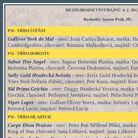
MEZINÁRODNÍ VÝSTAVA PSŮ 4. 2. 2012
Rozhodčí: Suzane Petik, HU
PSI - TŘÍDA
ŠTĚŇAT
Gulliver York de Mal
- otec: Juan Carlos Bakarat, matka: H
Cambridgeshire, chovatel: Romana Malkrabová, majitel: C
PSI - TŘÍDA DOROSTU
Sabar Tiny Angel
- otec: Jaguar Bohemia Platina, matka: Qu
Bohemia Platina, chovatel: Červená Drahomíra, majitel: Fa
Sally Gold Hradecká hvězda
- otec: Errix Gold Hradecká h
Ynes York hvězda ďáblic, chovatel: Petr Koza, majitel: Koz
Sid Prima Grichia
- otec: Daggy Hradecká Yessica, matka: 
Grichia, chovatel: Pellerová Jaroslava, majitel: Polachova 
Viper Lupet
- otec: Gallant Oliver Yorex, matka: Infinity Lu
Petrová Lucie, majitel: Petrová Lucie
PSI - TŘÍDA
MLADÝCH
Carpe Diem Praisee
- otec: Peter Pan Stříbrné Přání, matka
King of Star, chovatel: Jana Lišková, majitel: Jana Lišková