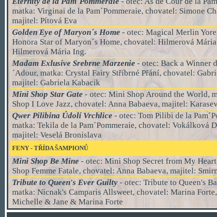
Eternity de la Pam´Pommeraie
- otec: As de Cour de la P
matka: Virginai de la Pam´Pommeraie, chovatel: Simone C
majitel: Pítová Eva
Golden Eye of Maryon´s Home
- otec: Magical Merlin Yore
Honora Star of Maryon´s Home, chovatel: Hilmerová Mária I
Hilmerová Mária Ing.
Madam Exlusive Srebrne Marzenie
- otec: Back a Winner 
´Adour, matka: Crystal Fairy Stříbrné Přání, chovatel: Gabr
majitel: Gabriela Kabacik
Mini Shop Star Gate
- otec: Mini Shop Around the World, 
Shop I Love Jazz, chovatel: Anna Babaeva, majitel: Karase
Qwer Pilibina Údolí Vrchlice
- otec: Tom Pilibi de la Pam´
matka: Tekila de la Pam´Pommeraie, chovatel: Vokálková D
majitel: Veselá Bronislava
FENY
-
TŘÍDA ŠAMPIONŮ
Mini Shop Be Mine
- otec: Mini Shop Secret from My Heart
Shop Femme Fatale, chovatel: Anna Babaeva, majitel: Smir
Tribute to Queen's Ever Guilty
-
otec: Tribute to Queen's B
matka: Nicnak's Camparis Allsweet, chovatel: Marina Forte,
Michelle & Jane & Marina Forte