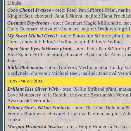
Libuše
Coco Chanel Praisee
-
otec: Peter Pan Stříbrné Přání, matka
King of Star, chovatel: Jana Lišková, majitel:
Hana Procház
Guemart Daydream
- otec: Guemart Magic Millionaire, ma
Cielo Guemart, chovatel: Guemart, majitel: Dedková Ingrid
My Sweet Michel Greisi
- otec: Pinocchio Stříbrné přání, m
Greisi, chovatel: Filová Pavlína, majitel: Filová Pavlína
Open Your Eyes Stříbrné přání
- otec: Peter Pan Stříbrné př
Blue Sphere Stříbrné přání, chovatel: Bystrianská Alena, ma
Jana
Rikki Ptolemaios
- otec: Gudyork Merlin, matka: Lucky Val
Bardynela, chovatel: Michael Beer, majitel: Janštová Veron
FENY - MEZITŘÍDA
Briliant Kiss Silver Wish
-
otec: X-Rio Stříbrné přání, matk
Love Monastery of la Rabida, chovatel: Bystrianská Veronik
Bystrianská Veronika
Britney Star´s Něžná Fantazie
- otec: Best One Bohemia Pla
Freny z Bludowitz, chovatel: Capková Pavlína, majitel:
Zah
Lenka
Morgan Hradecká Yessica
- otec: Hippy Hradecká Yessica