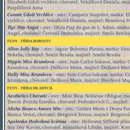
Elizabeth Údolí vrchlice, chovatel: Vokálková Daniela, maji
Pospíšilová Anna
Connie Údolí Vrchlice
- otec: Camparis Snapshot, matka: E
vrchlice, chovatel: Vokálková Daniela, majitel: Benešová P
Tipi Tiny Angel
- otec: DGin Fizz du gue de L´Adour, matka
Angel, chovatel: Červená Drahomíra, majitel: Smelá Renáta
FENY - TŘÍDA
DOROSTU
Allon Jolly Bay
- otec: Jaguar Bohemia Platina, matka: Uss
Hekeba, chovatel: Smelá Renáta, majitel: Smelá Renáta
Hippie Miss Krumlova
- otec: Juan Carlos bakarat, matka:
Krumlova, chovatel: Dušková Marie, majitel: Dušková Mar
Holly Miss Krumlova
- otec: Juan Carlos bakarat, matka: C
Krumlova, chovatel: Dušková Marie, majitel: Blechová Ma
FENY - TŘÍDA MLADÝCH
Aesthetics Cherutti
- otec: Mini Shop Noblesse Obligue, ma
Tancor Zvezda Estetika, chovatel: Fedyukevich G., majitel
Alisha Bianco Amore Mio
- otec:
Golden Moon z Dvora Fon
Bianca Vertal, chovatel: Bergrová Tereza, majitel: Bergrová
Apolenka Hedvábná květina
- otec: Hellowen Stříbrné přán
Bay Day Kavito, chovatel: Komárková Libuše, majitel: Ko