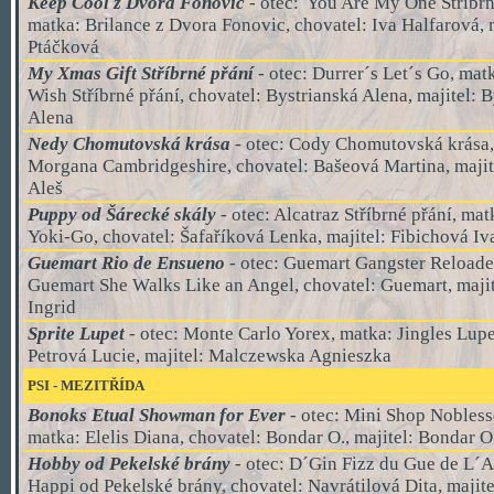
Keep Cool z Dvora Fonovic
- otec: You Are My One Stříbrn
matka: Brilance z Dvora Fonovic, chovatel: Iva Halfarová, 
Ptáčková
My Xmas Gift Stříbrné přání
-
otec: Durrer´s Let´s Go, ma
Wish Stříbrné přání, chovatel: Bystrianská Alena, majitel: 
Alena
Nedy Chomutovská krása
- otec: Cody Chomutovská krása,
Morgana Cambridgeshire, chovatel: Bašeová Martina, majit
Aleš
Puppy od Šárecké skály
- otec: Alcatraz Stříbrné přání, mat
Yoki-Go, chovatel: Šafaříková Lenka, majitel:
Fibichová Iv
Guemart Rio de Ensueno
- otec: Guemart Gangster Reloade
Guemart She Walks Like an Angel, chovatel: Guemart, maji
Ingrid
Sprite Lupet
- otec: Monte Carlo Yorex, matka: Jingles Lupe
Petrová Lucie, majitel: Malczewska Agnieszka
PSI
- MEZI
TŘÍDA
Bonoks Etual Showman for Ever
- otec: Mini Shop Nobless
matka: Elelis Diana, chovatel: Bondar O., majitel: Bondar O
Hobby od Pekelské brány
- otec: D´Gin Fizz du Gue de L´A
Happi od Pekelské brány, chovatel: Navrátilová Dita, majite