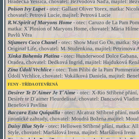
Hradecká Yessica, chovatel: Bezvodová Naďa, majitel:
Bez
Poison Ivy Lupet
- otec: Gallant Oliver Yorex, matka: Nicol
chovatel: Petrová Lucie, majitel: Petrová Lucie
R.W.Spirit of Maryons Home
- otec:
Caruzo de La Pam Pom
matka: X´Plosion of Maryons Home, chovatel: Mária Hilmer
Pavlů Věra
Stjumers Coco Chanel
- otec: Show Must Go On, matka: St
Original Life, chovatel: M. Studenkina, majitel: Petrimova A
Xinka Bohemia Platina
- otec: Hunderwood Dolce Gabana,
Oradea, chovatel: Dedková Ingrid, majitel:
Hajduková Rená
Zina Údolí Vrchlice
- otec:
Tom Pilibi de la Pam´Pommeraie
Údolí Vrchlice, chovatel: Vokálková Daniela
, majitel:
Beneš
FENY - TŘÍDA OTEVŘENÁ
Desirer Te D´Aimer Je T´Aime
- otec:
X-Rio Stříbrné přání
,
Desirér te D´aimer Fleurdelissé, chovatel: Dancsová Vladimí
Benešová Pavlína
Baccara Esta Quiquilla
- otec: Alcatraz Stříbrné přání, mat
jinonické zahrady, chovatel: Moudrá Božena.majitel: Mou
Daisy Blue Style
- otec: Hellowen Stříbrné přání, matka: Al
Style, chovatel: Maršálová Irena, majitel: Maršálová Irena