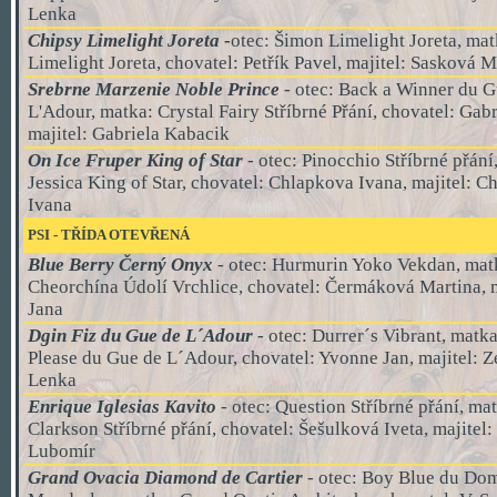
Lenka
Chipsy Limelight Joreta
-
otec: Šimon Limelight Joreta, mat
Limelight Joreta, chovatel: Petřík Pavel, majitel: Sasková 
Srebrne Marzenie Noble Prince
- otec: Back a Winner du G
L'Adour, matka: Crystal Fairy Stříbrné Přání, chovatel: Gab
majitel: Gabriela Kabacik
On Ice Fruper King of Star
- otec: Pinocchio Stříbrné přání
Jessica King of Star, chovatel: Chlapkova Ivana, majitel: 
Ivana
PSI
-
TŘÍDA
OTEVŘENÁ
Blue Berry Černý Onyx
- otec: Hurmurin Yoko Vekdan, mat
Cheorchína Údolí Vrchlice, chovatel: Čermáková Martina, m
Jana
Dgin Fiz du Gue de L´Adour
- otec: Durrer´s Vibrant, matka
Please du Gue de L´Adour, chovatel: Yvonne Jan, majitel:
Lenka
Enrique Iglesias Kavito
- otec: Question Stříbrné přání, ma
Clarkson Stříbrné přání, chovatel: Šešulková Iveta, majitel
Lubomír
Grand Ovacia Diamond de Cartier
- otec: Boy Blue du Do