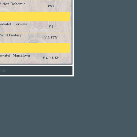
Edition Bohemia
VN 1
hovatel: Červená
V 2
 Wild Fantasy,
V 1, VTM
hovatel: Maršálová
V 1, VT, KV
kies