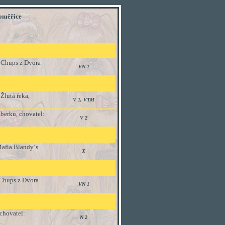
oměřice
y Chups z Dvora
VN 1
Žlutá řeka,
V 1, VTM
berku, chovatel:
V 2
Mafia Blandy´s
X
 Chups z Dvora
VN 1
chovatel:
N 2