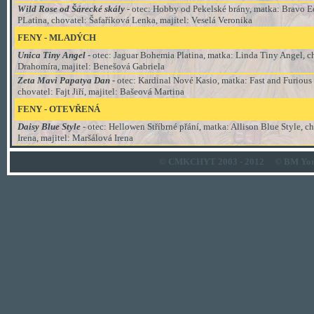
Wild Rose od Šárecké skály
- otec: Hobby od Pekelské brány, matka: Bravo 
PLatina, chovatel: Šafaříková Lenka, majitel: Veselá Veronika
FENY - MLADÝCH
Unica Tiny Angel
- otec: Jaguar Bohemia Platina, matka: Linda Tiny Angel, c
Drahomíra, majitel: Benešová Gabriela
Zeta Mavi Papatya Dan
- otec: Kardinal Nové Kasio, matka: Fast and Furious
chovatel: Fajt Jiří, majitel: Bašeová Martina
FENY -
OTEVŘENÁ
Daisy Blue Style
- otec: Hellowen Stříbrné přání, matka: Allison Blue Style, c
Irena, majitel: Maršálová Irena
© CMKCHYT 2003 - 2012
© BM Yor