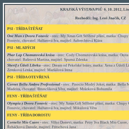
KRAJSKÁ VÝSTAVA PSŮ 6. 10. 2012, Lit
Rozhodčí: Ing. Leoš Jnačík, CZ
PSI - TŘÍDA ŠTĚŇAT
One Man z Dvora Fonovic
- otec: My Xmas Gift Stříbrné přání, matka: Chup
Fonovic, chovatel: Halfarová Iva, majitel: Aubrechtová Klára
PSI
- MLADÝCH
Phar Lap Chomutovská krása
- otec: Cody Chomutovská krása, matka: Onita 
chovatel: Bašeová Martina, majitel: Spurná Zdenka
Sherif z Údolí Librku
- otec: Dream od Pekelské brány, matka: Xena z Údolí Li
Zemková Lenka, majitel: Maršálová Irena
PSI
-
TŘÍDA
OTEVŘENÁ
Cornet Bella Ambra Professional
- otec: Pinocio Modrý Joker, matka: Bella 
Madeira, chovatel: Brunclíková Věra, majitel: Mrázková Bohumila
FENY - TŘÍDA
ŠTĚŇAT
Olympia z Dvora Fonovic
- otec: My Xmas Gift Stříbrné přání, matka: Chupy
Fonovic, chovatel: Halfarová Iva, majitel: Mikulová Věra
FENY - TŘÍDA
DOROSTU
Cornelie Mio Cuore
- otec: Vilko Donevi, matka: Petry´Iva Black Mio Cuore, 
Řeháčková Danuše, majitel: Fritschová Jana