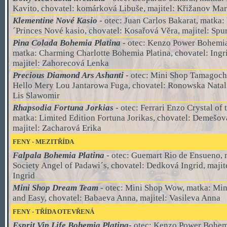
Kavito, chovatel: komárková Libuše, majitel: Křižanov Ma
Klementine Nové Kasio
- otec:
Juan Carlos Bakarat
, matka:
´Princes Nové kasio, chovatel: Kosařová Věra, majitel: Sp
Pina Colada Bohemia Platina
- otec: Kenzo Power Bohemia
matka: Charming Charlotte Bohemia Platina, chovatel: Ing
majitel: Zahorecová Lenka
Precious Diamond Ars Ashanti
- otec: Mini Shop Tamagoch
Hello Mery Lou Jantarowa Fuga, chovatel: Ronowska Natalia
Lis Slawomir
Rhapsodia Fortuna Jorkias
- otec: Ferrari Enzo Crystal of 
matka: Limited Edition Fortuna Jorikas, chovatel: Demešov
majitel: Zacharová Erika
FENY - MEZITŘÍDA
Falpala Bohemia Platina
- otec: Guemart Rio de Ensueno, 
Society Angel of Padawi´s, chovatel: Dedková Ingrid, maji
Ingrid
Mini Shop Dream Team
- otec: Mini Shop Wow, matka: Min
and Easy, chovatel: Babaeva Anna, majitel: Vasileva Anna
FENY - TŘÍDA OTEVŘENÁ
Esprit Vip Life Bohemia Platina
- otec: Kenzo Power Bohemi