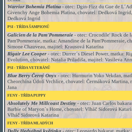
Warrior Bohemia Platina
- otec: Dgin-Fizz du Gue de L´Ad
Givenchy Ange Bohemia Platina, chovatel: Dedková Ingrid, 
Dedková Ingrid
PSI
-
TŘÍDA ŠAMPIONŮ
Galicien de la Pam'Pommeraie
- otec: Crocodile' Rock de l
Pam'Pommeraie, matka: Amandine de la Pam'Pommeraie, ch
Simone Chauveau, majitel: Krausová Katarína
Rigair Lee Cooper
- otec: Durrer´s Diesel Power, matka: Ri
Evolution, chovatel: Natalia Priladiša, majitel: Vasileva An
PSI
-
TŘÍDA VETERÁNŮ
Blue Berry Černý Onyx
- otec: Hurmurin Yoko Vekdan, mat
Cheorchína Údolí Vrchlice, chovatel: Čermáková Martina, m
Jana
FENY - TŘÍDA PUPPY
Absolutely Me Millcoast Destiny
- otec: Juan Carlos bakara
Barbie of Maryon´s Home, chovatel: Vlháč Sidorová Katarin
Vlháč Sidorová Katarina
FENY - TŘÍDA MLADÝCH
Dolly Hedvábná květinka
- otec: Leopardo bakarat, matka: