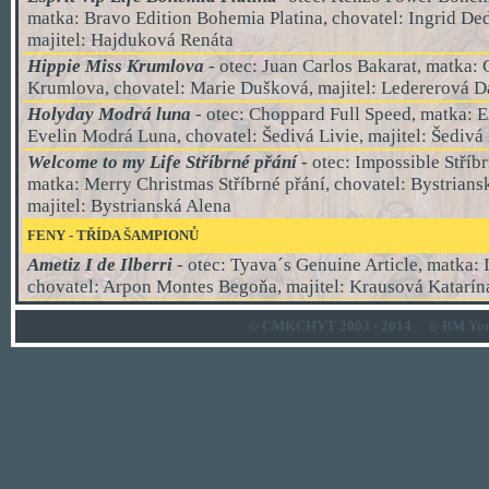
matka: Bravo Edition Bohemia Platina, chovatel: Ingrid De
majitel: Hajduková Renáta
Hippie Miss Krumlova
- otec: Juan Carlos Bakarat, matka:
Krumlova, chovatel: Marie Dušková, majitel: Ledererová 
Holyday Modrá luna
- otec: Choppard Full Speed, matka: 
Evelin Modrá Luna, chovatel: Šedivá Livie, majitel: Šedivá
Welcome to my Life Stříbrné přání
- otec: Impossible Stříbr
matka: Merry Christmas Stříbrné přání, chovatel: Bystrians
majitel: Bystrianská Alena
FENY
-
TŘÍDA ŠAMPIONŮ
Ametiz I de Ilberri
- otec: Tyava´s Genuine Article, matka: Ir
chovatel: Arpon Montes Begoňa, majitel: Krausová Katarín
© CMKCHYT 2003 - 2014
© BM Yor