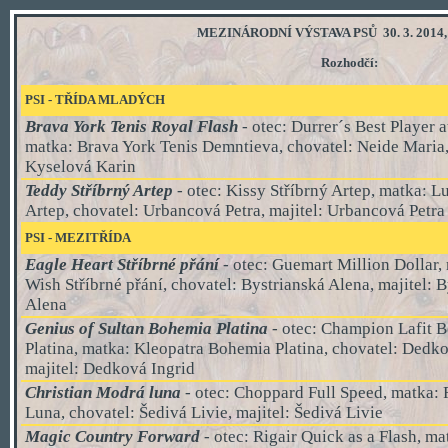
MEZINÁRODNÍ VÝSTAVA PSŮ 30. 3. 2014, 
Rozhodčí:
PSI - TŘÍDA
MLADÝCH
Brava York Tenis Royal Flash
- otec: Durrer´s Best Player a
matka: Brava York Tenis Demntieva, chovatel: Neide Maria,
Kyselová Karin
Teddy Stříbrný Artep
- otec:
Kissy Stříbrný Artep
, matka:
Lu
Artep,
chovatel: Urbancová Petra, majitel: Urbancová Petra
PSI
- MEZI
TŘÍDA
Eagle Heart Stříbrné přání
- otec: Guemart Million Dollar
Wish Stříbrné přání, chovatel: Bystrianská Alena, majitel: 
Alena
Genius of Sultan Bohemia Platina
- otec: Champion Lafit 
Platina, matka: Kleopatra Bohemia Platina, chovatel: Dedko
majitel: Dedková Ingrid
Christian Modrá luna
- otec: Choppard Full Speed, matka:
Luna, chovatel: Šedivá Livie, majitel: Šedivá Livie
Magic Country Forward
- otec: Rigair Quick as a Flash, ma