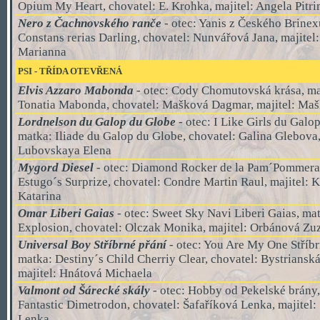
Opium My Heart, chovatel: E. Krohka, majitel: Angela Pitr
Nero z Čachnovského ranče
- otec: Yanis z Českého Brinex
Constans rerias Darling, chovatel: Nunvářová Jana, majitel
Marianna
PSI
-
TŘÍDA
OTEVŘENÁ
Elvis Azzaro Mabonda
- otec: Cody Chomutovská krása, ma
Tonatia Mabonda, chovatel: Mašková Dagmar, majitel: Ma
Lordnelson du Galop du Globe
- otec: I Like Girls du Galo
matka: Iliade du Galop du Globe, chovatel: Galina Glebova,
Lubovskaya Elena
Mygord Diesel
- otec: Diamond Rocker de la Pam´Pommerai
Estugo´s Surprize, chovatel: Condre Martin Raul, majitel: 
Katarina
Omar Liberi Gaias
- otec: Sweet Sky Navi Liberi Gaias, ma
Explosion, chovatel: Olczak Monika, majitel: Orbánová Zu
Universal Boy Stříbrné přání
- otec: You Are My One Stříbr
matka: Destiny´s Child Cherriy Clear, chovatel: Bystrianská
majitel: Hnátová Michaela
Valmont od Šárecké skály
- otec:
Hobby od Pekelské brány,
Fantastic Dimetrodon, chovatel: Šafaříková Lenka, majitel:
Lenka