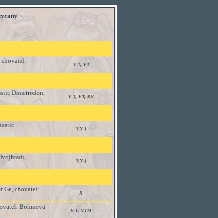
kycany
, chovatel:
V 1, VT
astic Dimetrodon,
V 1, VT, KV
tastic
VN 1
Dvojhradí,
VN 1
r Ge, chovatel:
X
chovatel: Böhmová
V 1, VTM