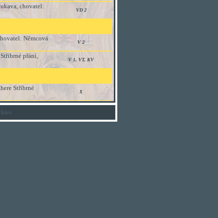
ukava, chovatel:
VD 2
 chovatel: Němcová
V 2
tříbrné přání,
V 1, VT, KV
phere Stříbrné
X
kies