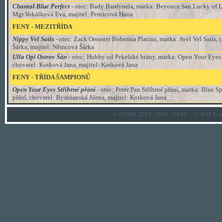
Chantal Blue Perfect
- otec: Bady Bardynela, matka: Beyonce San Lucky of L
Mgr.Vokálková Eva, majitel: Pernicová Hana
FENY - MEZITŘÍDA
Nippy Vel Satis
- otec: Zack Oreaster Bohemia Platina, matka: Avel Vel Satis,
Šárka, majitel: Němcová Šárka
Ulla Opi Ostrov Šán
- otec: Hobby od Pekelské brány, matka: Open Your Eyes S
chovatel: Kotková Jana, majitel: Kotková Jana
FENY
-
TŘÍDA ŠAMPIONŮ
Open Your Eyes Stříbrné přání
- otec: Peter Pan Stříbrné přání, matka: Blue S
přání, chovatel: Bystrianská Alena, majitel: Kotková Jana
© CMKCHYT 2003 - 2014
© BM Yor