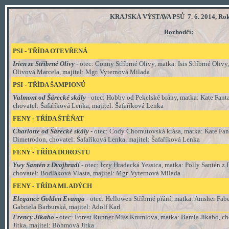
KRAJSKÁ VÝSTAVA PSŮ 7. 6. 2014, Ro
Rozhodčí:
PSI
-
TŘÍDA
OTEVŘENÁ
Irien ze Stříbrné Olivy
- otec: Conny Stříbrné Olivy, matka: Isis Stříbrné Olivy
Olivová Marcela, majitel: Mgr. Vyternová Milada
PSI
-
TŘÍDA ŠAMPIONŮ
Valmont od Šárecké skály
- otec:
Hobby od Pekelské brány, matka: Kate Fant
chovatel: Šafaříková Lenka, majitel: Šafaříková Lenka
FENY - TŘÍDA ŠTĚŇAT
Charlotte od Šárecké skály
- otec: Cody Chomutovská krása, matka: Kate Fan
Dimetrodon, chovatel: Šafaříková Lenka, majitel: Šafaříková Lenka
FENY - TŘÍDA
DOROSTU
Ywy Santén z Dvojhradí
- otec: Izzy Hradecká Yessica, matka: Polly Santén z 
chovatel: Bodláková Vlasta, majitel: Mgr. Vyternová Milada
FENY - TŘÍDA MLADÝCH
Elegance Golden Evanga
- otec: Hellowen Stříbrné přání, matka: Amsher Fabe
Gabriela Barburská, majitel: Adolf Karl
Frency Jikabo
- otec: Forest Runner Miss Krumlova, matka: Bamia Jikabo, 
Jitka, majitel: Böhmová Jitka