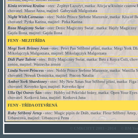
Kinia teczowa Kraina
- otec: Zephyr Lazuryt, matka: Alicja w krainie czarow 
chovatel: Mazur Anna, majitel: Gabrysiak Malgorzata
Night Wish Carnasus
- otec: Noble Prince Srebrne Marzenie, matka: Kiss of Be
chovatel: Pyrka Karina, majitel: Pirka Karina
Roza Magiczny Swiat
- otec:Denic Magiczny Swiat , matka: Hajdy Magiczny S
Gajda Ilona, majitel: Gajda Ilona
FENY - MEZITŘÍDA
Megi York Britney Jean
- otec: Peter Pan Stříbrné přání, matka: Megi York Dž
Mikolajczyk Malgorzata, majitel:
Mikolajczyk Malgorzata
Didi Pure Talent
- otec: Billy Magiczny Swiat, matka: Beti z Kojca Coli, cho
zenon, majitel: Warzecha zenon
Linda Sweet Princess
- otec:
Noble Prince Srebrne Marzenie, matka: Wanilla S
chovatel: Nowak Dominika, majitel: Pracon Natalia
Amber York Shardoney
- otec: My New Xmas Star Stříbrné přání, matka: Fig
chovatel: Koverko Igor, majitel: Koverko Igor
Ulla Opi Ostrov Šán
- otec: Hobby od Pekelské brány, matka: Open Your Eyes S
chovatel: Kotková Jana, majitel: Kotková Jana
FENY - TŘÍDA OTEVŘENÁ
Ruby Stříbrný Artep
-
otec: Magic pipín de Dráb, matka: Fleur Stříbrný Artep, 
Urbancová, majitel: Urbancová Petra
© CMKCHYT 2003 - 2014
© BM Yor