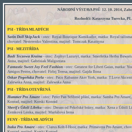
NÁRODNÍ VÝSTAVA PSŮ 12. 10. 2014, Zabrz
Rozhodčí: Katarzyna Turecka, PL
PSI - TŘÍDA
MLADÝCH
Satin Doll SkipJack
- otec: Royal Boutique Kamikadze, matka: Royal talisman
chovatel: Nesterenko Valentina, majitel: Tomczak Katarzyna
PSI
- MEZI
TŘÍDA
Badi Teczowa Kraina
- otec: Zephyr Lazuryt, matka: Smerfetka Herbu Bawari
Anna, majitel: Gabrisiak Malgorzata
Fantastic Sweet Joy Feel Fashion
- otec: Greatest for Liberi Gaias, matka: Yo
Amigos Perros, chovatel: Firlej Teresa, majitel: Gajda Ilona
Oskar Pogoňska Perla
- otec: Paco Rabanne Aker York, matka: T.Love Akcent
Zalewska Anna, majitel: Zalewska Anna
PSI
-
TŘÍDA
OTEVŘENÁ
Hummer Pro Amare
- otec: Peter Pan Stříbrné přání, matka: Samba Pro Amare,
Konrad, majitel: Korski Konrad
Sherif z Údolí Librku
- otec: Dream od Pekelské brány, matka: Xena z Údolí Li
Zemková Lenka, majitel: Maršálová Irena
FENY - TŘÍDA MLADÝCH
Itaka Pro Amare
- otec: Clarus Koh-I-Hoor, matka: Primavera Pro Amare,
chov
Konrad, majitel: Korski Konrad