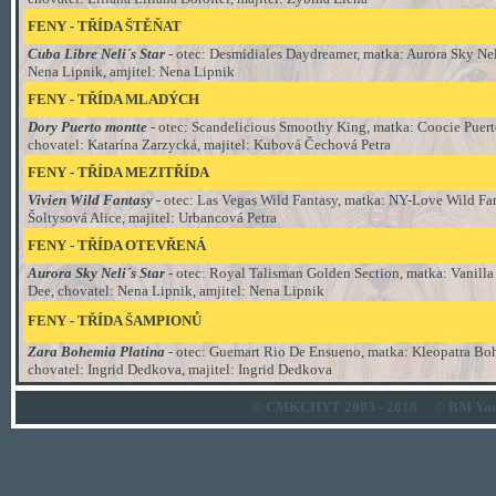
FENY - TŘÍDA ŠTĚŇAT
Cuba Libre Neli´s Star
- otec: Desmidiales Daydreamer, matka: Aurora Sky Neli
Nena Lipnik, amjitel: Nena Lipnik
FENY - TŘÍDA MLADÝCH
Dory Puerto montte
- otec: Scandelicious Smoothy King, matka: Coocie Puer
chovatel: Katarína Zarzycká, majitel: Kubová Čechová Petra
FENY - TŘÍDA MEZITŘÍDA
Vivien Wild Fantasy
- otec:
Las Vegas Wild Fantasy
, matka:
NY-Love Wild Fan
Šoltysová Alice, majitel: Urbancová Petra
FENY - TŘÍDA OTEVŘENÁ
Aurora Sky Neli´s Star
- otec: Royal Talisman Golden Section, matka: Vanilla
Dee, chovatel: Nena Lipnik, amjitel: Nena Lipnik
FENY
-
TŘÍDA ŠAMPIONŮ
Zara Bohemia Platina
- otec: Guemart Rio De Ensueno, matka: Kleopatra Boh
chovatel: Ingrid Dedkova, majitel: Ingrid Dedkova
© CMKCHYT 2003 - 2018
© BM Yor