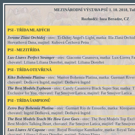
MEZINÁRODNÍ VÝSTAVA PSŮ 1. 10. 2018, Tul
Rozhodčí:
I
uza Beradze, CZ
PSI - TŘÍDA
MLADÝCH
Jerome Zlatá Orchidej
- o
tec: Ti-Dzhej Angel's Light, matka: Illa Zlatá Orchid
Horvathová Dana, majitel:
Kubová Čechová Petra
PSI
- MEZI
TŘÍDA
Lux-Liurex Perfect Stranger
- otec: Giacomo Casanova, matka: Lux-Lierex F
chovatel: Liliana Liliana Doroftei, majitel: Liliana Doroftei
PSI
-
TŘÍDA
OTEVŘENÁ
Kiko Bohemia Platina
- otec: Warrior Bohemia Platina, matka: Guemart River
chovatel: Dedková Ingrid, majitel: Dedková Ingrid
The Best Models Typhoon
- otec: Candy Casanova Black Super Star, matka: 
Exclusive for You, chovatel: Far Smojver Latica, majitel: Far Smojver Latica
PSI
-
TŘÍDA ŠAMPIONŮ
Zerro Boy Bohemia Platina
-
otec: Gurmart Rio de Ensueňo, matka: Kleopatr
chovatel: Ingrid Dedková, majitel: Dedková Ingrid
The Best Models Teach Me How Love Goes
- otec: The Best Models Top Excl
Best Models Talking Heart, chovatel: Far Smojver Latica, majitel: Far Smojver
Lux-Liurex Al Capone
- otec: Royal Boutique Kamikadze, matka: Royal Talis
chovatel: Liliana Liliana Doroftei, majitel: Zybina Elena