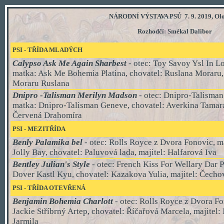
NÁRODNÍ VÝSTAVA PSŮ 7. 9. 2019, Ol
Rozhodčí:
Smékal Dalibor
PSI - TŘÍDA
MLADÝCH
Calypso Ask Me Again Sharbest
-
otec: Toy Savoy Ysl In L
matka: Ask Me Bohemia Platina, chovatel: Ruslana Moraru, 
Moraru Ruslana
Dnipro -Talisman Merilyn Madson
- otec:
Dnipro-Talisman
matka: Dnipro-Talisman Geneve, chovatel: Averkina Tamara
Červená Drahomíra
PSI
- MEZI
TŘÍDA
Benly Palamika bel
- otec: Rolls Royce z Dvora Fonovic, ma
Jolly Bay, chovatel: Paluvová lada, majitel: Halfarová Iva
Bentley Julian's Style
- otec: French Kiss For Wellary Dar P
Dover Kastl Kyu, chovatel: Kazakova Yulia, majitel:
Čechov
PSI
-
TŘÍDA
OTEVŘENÁ
Benjamin Bohemia Charlott
- otec: Rolls Royce z Dvora F
Jackie Stříbrný Artep, chovatel: Říčařová Marcela, majitel
Jarmila