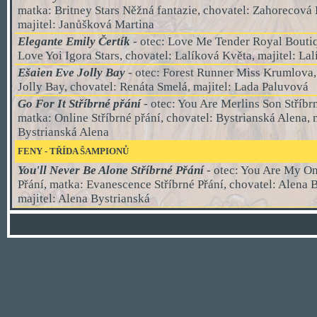
matka: Britney Stars Něžná fantazie, chovatel: Zahorecová
majitel: Janůšková Martina
Elegante Emily Čertík
- otec: Love Me Tender Royal Boutiq
Love Yoi Igora Stars, chovatel: Lalíková Květa, majitel: La
Ešaien Eve Jolly Bay
-
otec: Forest Runner Miss Krumlova,
Jolly Bay, chovatel: Renáta Smelá, majitel: Lada Paluvová
Go For It Stříbrné přání
- otec: You Are Merlins Son Stříbrn
matka: Online Stříbrné přání, chovatel: Bystrianská Alena, m
Bystrianská Alena
FENY
-
TŘÍDA ŠAMPIONŮ
You'll Never Be Alone Stříbrné Přání
-
otec: You Are My On
Přání, matka: Evanescence Stříbrné Přání, chovatel: Alena 
majitel: Alena Bystrianská
© CMKCHYT 2003 - 2017
© BM Yor