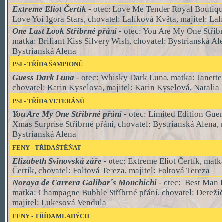
Extreme Eliot Čertík
- otec: Love Me Tender Royal Boutiqu
Love Yoi Igora Stars, chovatel: Lalíková Květa, majitel: La
One Last Look Stříbrné přání
- otec:
You Are My One Stříbr
matka: Briliant Kiss Silvery Wish, chovatel: Bystrianská Ale
Bystrianská Alena
PSI
-
TŘÍDA ŠAMPIONŮ
Guess Dark Luna
- otec: Whisky Dark Luna, matka: Janett
chovatel: Karin Kyselova, majitel: Karin Kyselová, Natalia
PSI
-
TŘÍDA VETERÁNŮ
You Are My One Stříbrné přání
- otec:
Limited Edition Gue
Xmas Surprise Stříbrné přání, chovatel:
Bystrianská Alena, 
Bystrianská Alena
FENY - TŘÍDA ŠTĚŇAT
Elizabeth Svinovská záře
- otec:
Extreme Eliot Čertík, matk
Čertík, chovatel: Foltová Tereza, majitel: Foltová Tereza
Noraya de Carrera Galibar´s Monchichi
- otec:
Best Man 
matka: Champagne Bubble Stříbrné přání, chovatel: Dereži
majitel: Lukesová Vendula
FENY - TŘÍDA MLADÝCH