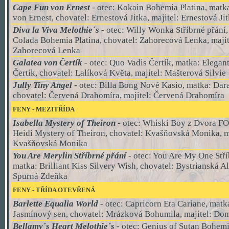
Cape Fun von Ernest
- otec:
Kokain Bohemia Platina, matka
von Ernest, chovatel: Ernestová Jitka, majitel: Ernestová Ji
Diva la Viva Melothie´s
- otec:
Willy Wonka Stříbrné přání,
Colada Bohemia Platina, chovatel: Zahorecová Lenka, majit
Zahorecová Lenka
Galatea von Čertík
- otec: Quo Vadis Čertík, matka: Elegan
Čertík, chovatel: Lalíková Květa, majitel: Mašterová Silvie
Jully Tiny Angel
- otec: Billa Bong Nové Kasio, matka: Dar
chovatel: Červená Drahomíra, majitel: Červená Drahomíra
FENY - MEZITŘÍDA
Isabella Mystery of Theiron
- otec: Whiski Boy z Dvora FO
Heidi Mystery of Theiron, chovatel: Kvašňovská Monika, ma
Kvašňovská Monika
You Are Merylin Stříbrné přání
- otec: You Are My One Stří
matka: Brilliant Kiss Silvery Wish, chovatel: Bystrianská Al
Spurná Zdeňka
FENY - TŘÍDA OTEVŘENÁ
Barlette Equalia World
- otec:
Capricorn Eta Cariane, matk
Jasmínový sen, chovatel: Mrázková Bohumila, majitel: Do
Bellamy´s Heart Melothie´s
- otec: Genius of Sutan Bohemi