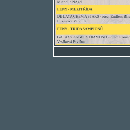
Michelle NAgel
FENY - MEZITŘÍDA
DE LAYA CHEVIA STARS
- otec:
Endless Blis
Lukesová Vendula
FENY
-
TŘÍDA ŠAMPIONŮ
GALAXY ANGEL'S DIAMOND – otec: Romeo Nové
Vrzáková Pavlína