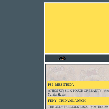
PSI
- MEZI
TŘÍDA
ATHOS JOY SILK TOUCH OF BEAUTY - otec: New
Nataša Slapar
FENY - TŘÍDA MLADÝCH
THE ONLY PRECIOUS BIJOU - otec: Endless Bli