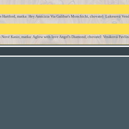
s Hartford, matka: Hey Amicizia Via Galibar's Monchichi, chovatel: Lukesová Vend
 Kasio, matka: Aglow with love Angel's Diamond, chovatel: Vrzáková Pavlín
© CMKCHYT 2003 - 2024
© BM Yorkies