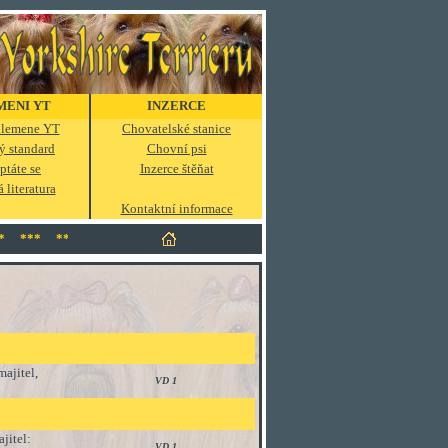
MENI YT
INZERCE
 plemene YT
Chovatelské stanice
ý standard
Chovní psi
ptáte se
Inzerce štěňat
 literatura
Kontaktní informace
 *** *** *** *** *** *** *** *** *** *** ***
ajitel,
VD 1
jitel:
VD 1