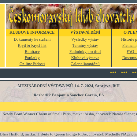
KLUBOVÉ INFORMACE
VÝSTAVNÍ DĚNÍ
O PLE
Dokumenty ke stažení
Výsledky výstav
Historie
Krytí & Krycí list
Termíny výstav
Plemenn
Bonitace
Podmínky pro titul
FAQ - 
Poplatky
Klubová výstava
Dostupná
On-line žádosti
Galerie šampiónů
*** *** ***
MEZINÁRODNÍ VÝSTAVA PSŮ 14. 7. 2024, Sarajevo, BiH
Rozhodčí: Benjamin Sanchez Garcia, ES
ly Born Winner Charm of Small Paris, matka: Aisha, chovatel: Nataša Slapar, m
ss Hartford, matka: Tribute to Queen Indigo ROse, chovatel: Michelle NAgel, ma