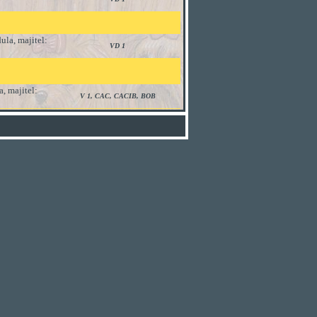
ula, majitel:
VD 1
a
, majitel
:
V 1, CAC, CACIB, BOB