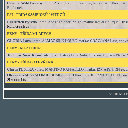
Cocaine Wild Fantasy
- otec:
Alvaur Captain America, matka: Wildflower Wild 
Bochenek
PSI - TŘÍDA
ŠAMPIONŮ / VÍTĚZŮ
Rus Aizlen Byredo
- otec:
Ace High Sheli Zhigo, matka: Royal Boutque Russi
Rafeletou Eva
FENY - TŘÍDA MLADÝCH
GLORIA Lora
- otec:
ALMAZ SILK HOUSE, matka: GRACJANA Lora, chovate
FENY - MEZITŘÍDA
Toulouse Nove Kasio
- otec:
Everlasting Love Solar City, matka: Kiss Please
FENY - TŘÍDA OTEVŘENÁ
Clarus PESTKA
- otec:
MARFINO RAFFAELLO, matka: IZMA Park Ridge, cho
Olimada's MISS ATOMIC BOMB
- otec:
Olimada’s HELP ME BELIEVE, matk
Słwomir Lis
© CMKCHYT