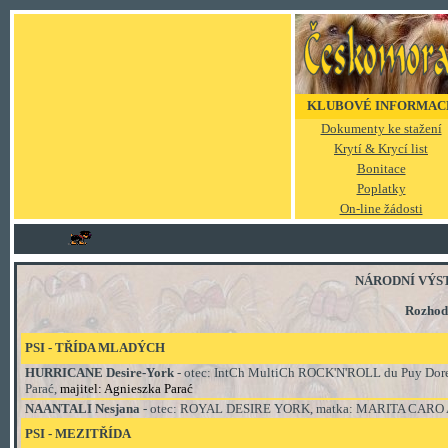
KLUBOVÉ INFORMAC
Dokumenty ke stažení
Krytí & Krycí list
Bonitace
Poplatky
On-line žádosti
NÁRODNÍ VÝSTAV
Rozhod
PSI - TŘÍDA
MLADÝCH
HURRICANE Desire-York
- otec:
IntCh MultiCh ROCK'N'ROLL du Puy Dore
Parać,
majitel: Agnieszka Parać
NAANTALI Nesjana
- otec:
ROYAL DESIRE YORK, matka: MARITA CARO AMIC
PSI
- MEZI
TŘÍDA