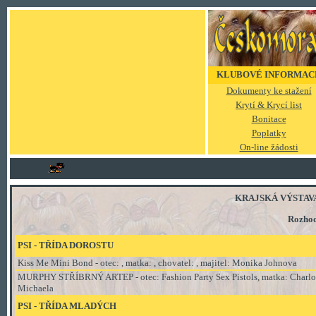
KLUBOVÉ INFORMAC
Dokumenty ke stažení
Krytí & Krycí list
Bonitace
Poplatky
On-line žádosti
KRAJSKÁ VÝSTAVA P
Rozhod
PSI - TŘÍDA DOROSTU
Kiss Me Mini Bond - otec: , matka: , chovatel: , majitel: Monika Johnova
MURPHY STŘÍBRNÝ ARTEP - otec: Fashion Party Sex Pistols, matka: Charlotte
Michaela
PSI - TŘÍDA
MLADÝCH