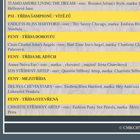
TI AMO AMORE LIVING THE DREAM - otec: Boomer Julian's Style, matka: Hal
Hellerová Jana
PSI - TŘÍDA
ŠAMPIONŮ / VÍTĚZŮ
ENDLESS BLISS HARTFORD - otec : Toy Savoy Chicago, matka: Endless Bliss 
Vendula
FENY - TŘÍDA DOROSTU
Chira Charlot John's Angels
-
otec: Bad Time Jon's Angel, matka: Charlotte C
Paluvová
FENY - TŘÍDA MLADÝCH
Aimee Neiva Ens´- otec:, matka: , chovatel: , majitel: Iveta Charvátová
IZIS STŘÍBRNÝ ARTEP - otec: Quentin Stříbrný Artep, matka: Charlotte Stříbr
FENY - MEZITŘÍDA
DELAYA CHEVIA STARS - otec: Endless Bliss Hartford, matka: Hey Amicizia V
Lukesová Vendula
FENY - TŘÍDA OTEVŘENÁ
CHRISTIE STŘÍBRNÝ ARTEP - otec: Fashion Party Sex Pistols
, matka
: Métis
Petra
© CMKCHYT